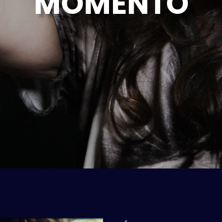
M
O
M
E
N
T
O